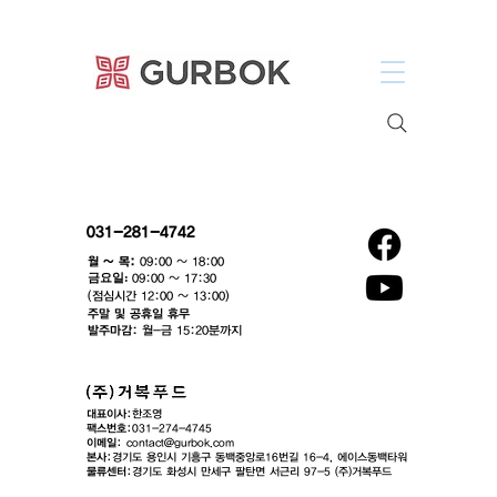
거복푸드
031-281-4742
월 ~ 목:
09:00 ~ 18:00
​금요일:
09:00 ~ 17:30
(점심시간 12:00 ~ 13:00)​
주말 및 공휴일 휴무
발주마감:
월-금 15:20분까지
대표이사:
한조영
팩스번호:
031-274-4745
이메일:
contact@gurbok.com
본사:
경기도 용인시 기흥구 동백중앙로16번길 16-4, 에이스동백타워
​물류센터:
경기도 화성시 만세구 팔탄면 서근리 97-5 (주)거복푸드