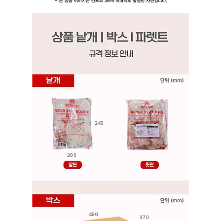
240
205
480
370