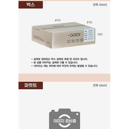
410
310
130