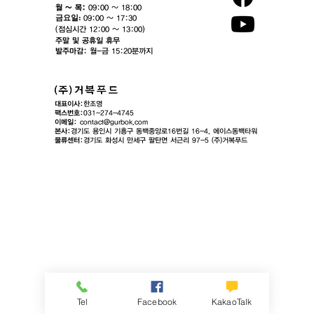
월 ~ 목:
09:00 ~ 18:00
​금요일:
09:00 ~ 17:30
(점심시간 12:00 ~ 13:00)​
주말 및 공휴일 휴무
발주마감:
월-금 15:20분까지
대표이사:
한조영
팩스번호:
031-274-4745
이메일:
contact@gurbok.com
본사:
경기도 용인시 기흥구 동백중앙로16번길 16-4, 에이스동백타워
​물류센터:
경기도 화성시 만세구 팔탄면 서근리 97-5 (주)거복푸드
Tel
Facebook
KakaoTalk