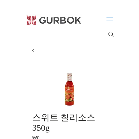
거복푸드
스위트 칠리소스
350g
Price
₩0