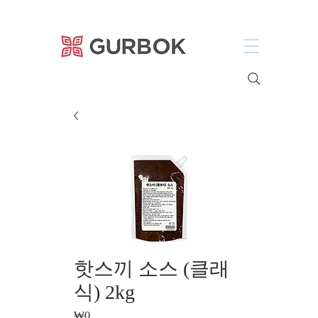
거복푸드
핫스끼 소스 (클래
식) 2kg
Price
₩0